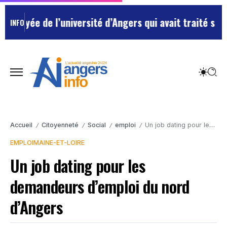
oyée de l’université d’Angers qui avait traité ses che
INFO
Accueil
Citoyenneté
Social
emploi
Un job dating pour les demandeurs d’emploi du nord d’Angers
/
/
/
/
EMPLOI
MAINE-ET-LOIRE
Un job dating pour les
demandeurs d’emploi du nord
d’Angers