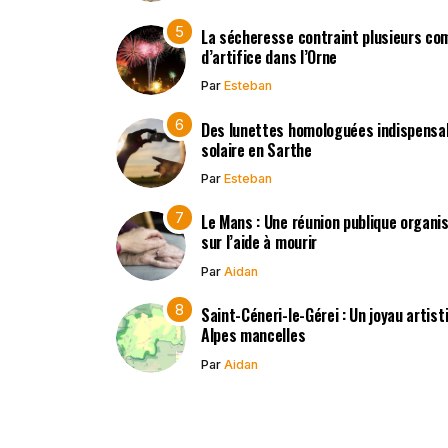
La sécheresse contraint plusieurs co
d’artifice dans l’Orne
Par
Esteban
Des lunettes homologuées indispensabl
solaire en Sarthe
Par
Esteban
Le Mans : Une réunion publique organisé
sur l’aide à mourir
Par
Aidan
Saint-Céneri-le-Gérei : Un joyau artis
Alpes mancelles
Par
Aidan