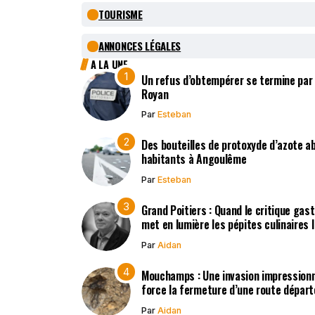
TOURISME
ANNONCES LÉGALES
A LA UNE
Un refus d’obtempérer se termine par
Royan
Par
Esteban
Des bouteilles de protoxyde d’azote 
habitants à Angoulême
Par
Esteban
Grand Poitiers : Quand le critique gas
met en lumière les pépites culinaires 
Par
Aidan
Mouchamps : Une invasion impression
force la fermeture d’une route dépar
Par
Aidan