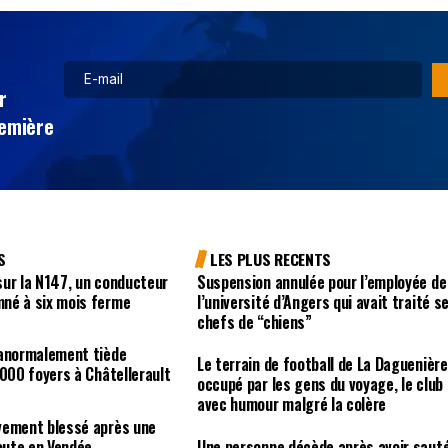
r
remière
S
LES PLUS RECENTS
ur la N147, un conducteur
Suspension annulée pour l’employée de
né à six mois ferme
l’université d’Angers qui avait traité s
chefs de “chiens”
 anormalement tiède
Le terrain de football de La Daguenière
 000 foyers à Châtellerault
occupé par les gens du voyage, le club
avec humour malgré la colère
vement blessé après une
route en Vendée
Une personne décède après avoir saut