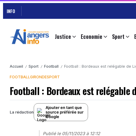
INFO
Justice
Economie
Sport
Accueil
Sport
Football
Football : Bordeaux est relégable de L
/
/
/
FOOTBALL
GIRONDE
SPORT
Football : Bordeaux est relégable 
Ajouter en tant que
source préférée sur
La rédaction
Google
Publié le
05/11/2023 à 12:12