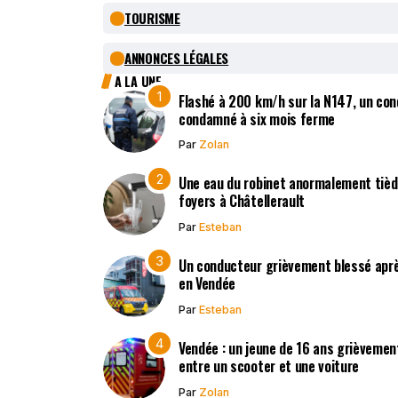
TOURISME
ANNONCES LÉGALES
A LA UNE
Flashé à 200 km/h sur la N147, un co
condamné à six mois ferme
Par
Zolan
Une eau du robinet anormalement tièd
foyers à Châtellerault
Par
Esteban
Un conducteur grièvement blessé après
en Vendée
Par
Esteban
Vendée : un jeune de 16 ans grièvement
entre un scooter et une voiture
Par
Zolan