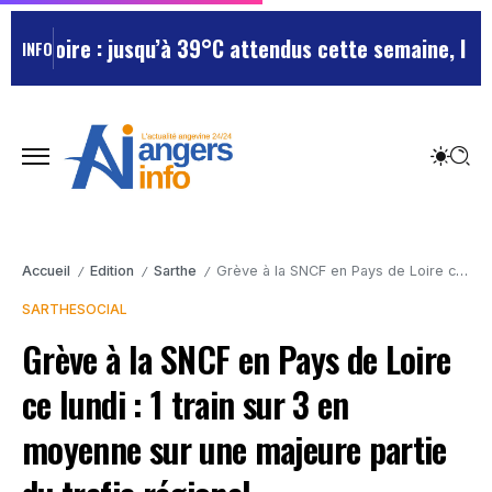
t-Loire : jusqu’à 39°C attendus cette semaine, le dép
INFO
Accueil
Edition
Sarthe
Grève à la SNCF en Pays de Loire ce lundi : 1 train sur 3 en moyenne sur une majeure partie du trafic régional
/
/
/
SARTHE
SOCIAL
Grève à la SNCF en Pays de Loire
ce lundi : 1 train sur 3 en
moyenne sur une majeure partie