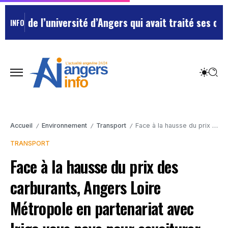
de l’université d’Angers qui avait traité ses chefs de
INFO
Accueil
Environnement
Transport
Face à la hausse du prix des carburants, Angers Loire Métropole en partenariat avec Irigo vous paye pour covoiturer
/
/
/
TRANSPORT
Face à la hausse du prix des
carburants, Angers Loire
Métropole en partenariat avec