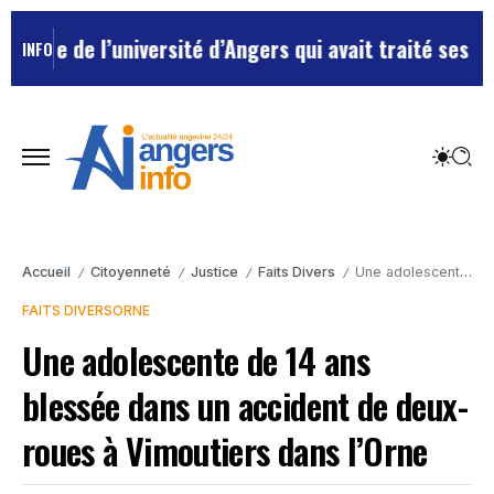
e de l’université d’Angers qui avait traité ses chefs 
INFO
Accueil
Citoyenneté
Justice
Faits Divers
Une adolescente de 14 ans blessée dans un accident de deux-roues à Vimoutiers dans l’Orne
/
/
/
/
FAITS DIVERS
ORNE
Une adolescente de 14 ans
blessée dans un accident de deux-
roues à Vimoutiers dans l’Orne