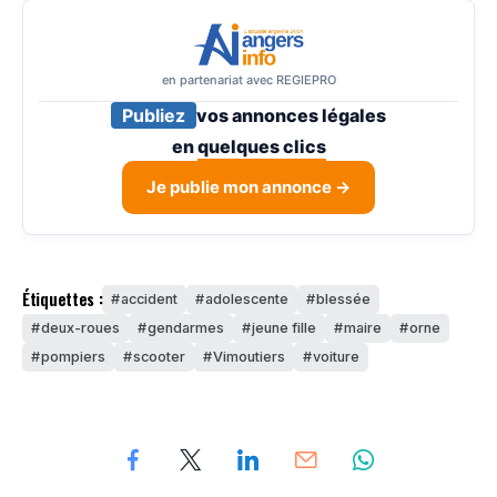
en partenariat avec REGIEPRO
Publiez
vos annonces légales
en
quelques clics
Je publie mon annonce →
Étiquettes :
accident
adolescente
blessée
deux-roues
gendarmes
jeune fille
maire
orne
pompiers
scooter
Vimoutiers
voiture