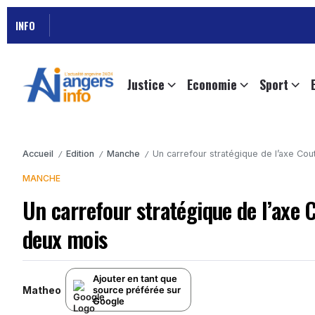
INFO
Justice
Economie
Sport
Accueil
Edition
Manche
Un carrefour stratégique de l’axe Co
/
/
/
MANCHE
Un carrefour stratégique de l’axe
deux mois
Ajouter en tant que
Matheo
source préférée sur
Google