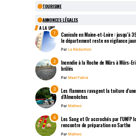
TOURISME
ANNONCES LÉGALES
A LA UNE
Canicule en Maine-et-Loire : jusqu’à 
le département reste en vigilance jau
Par
La Rédaction
Incendie à la Roche de Mûrs à Mûrs-Er
brûlés
Par
Mael Fabre
Les flammes ravagent la toiture d’un
d’Almenêches
Par
Matheo
Les Sang et Or accrochés par l’UNFP l
rencontre de préparation en Sarthe
Par
Matheo