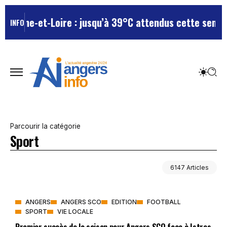
Maine-et-Loire : jusqu’à 39°C attendus cette semaine,
INFO
Parcourir la catégorie
Sport
6147 Articles
ANGERS
ANGERS SCO
EDITION
FOOTBALL
SPORT
VIE LOCALE
Premier succès de la saison pour Angers SCO face à Istres