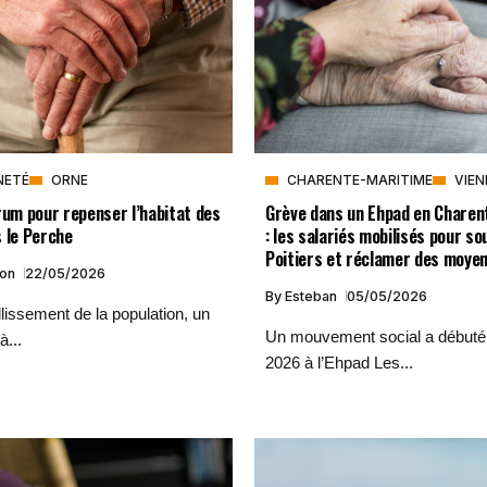
NETÉ
ORNE
CHARENTE-MARITIME
VIEN
rum pour repenser l’habitat des
Grève dans un Ehpad en Charen
 le Perche
: les salariés mobilisés pour so
Poitiers et réclamer des moye
ion
22/05/2026
By
Esteban
05/05/2026
llissement de la population, un
Un mouvement social a débuté 
à...
2026 à l’Ehpad Les...