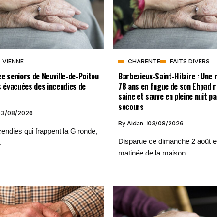
VIENNE
CHARENTE
FAITS DIVERS
e seniors de Neuville-de-Poitou
Barbezieux-Saint-Hilaire : Une 
s évacuées des incendies de
78 ans en fugue de son Ehpad 
saine et sauve en pleine nuit pa
secours
03/08/2026
By
Aidan
03/08/2026
endies qui frappent la Gironde,
Disparue ce dimanche 2 août en
.
matinée de la maison...