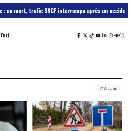
rt, trafic SNCF interrompu après un accident de pers
Turf
71 Articles