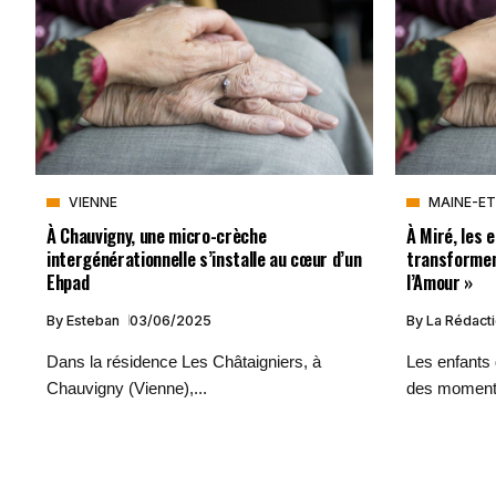
VIENNE
MAINE-ET
À Chauvigny, une micro-crèche
À Miré, les 
intergénérationnelle s’installe au cœur d’un
transformen
Ehpad
l’Amour »
By
Esteban
03/06/2025
By
La Rédact
Dans la résidence Les Châtaigniers, à
Les enfants 
Chauvigny (Vienne),...
des moments