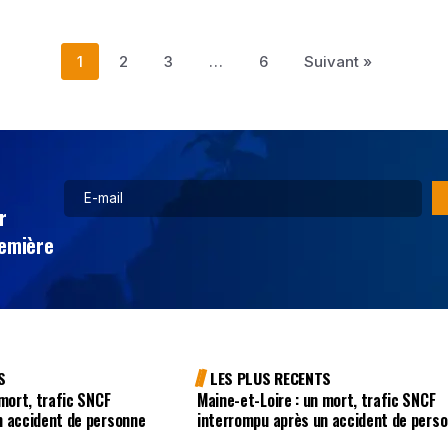
1
2
3
…
6
Suivant »
r
remière
S
LES PLUS RECENTS
 mort, trafic SNCF
Maine-et-Loire : un mort, trafic SNCF
n accident de personne
interrompu après un accident de pers