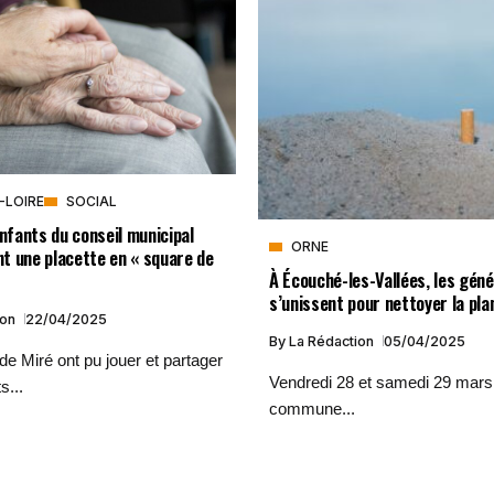
-LOIRE
SOCIAL
enfants du conseil municipal
ORNE
t une placette en « square de
À Écouché-les-Vallées, les gén
s’unissent pour nettoyer la pla
ion
22/04/2025
By
La Rédaction
05/04/2025
de Miré ont pu jouer et partager
Vendredi 28 et samedi 29 mars 
...
commune...