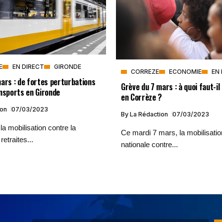
E
EN DIRECT
GIRONDE
CORREZE
ECONOMIE
EN
ars : de fortes perturbations
Grève du 7 mars : à quoi faut-il
nsports en Gironde
en Corrèze ?
ion
07/03/2023
By
La Rédaction
07/03/2023
la mobilisation contre la
Ce mardi 7 mars, la mobilisati
etraites...
nationale contre...