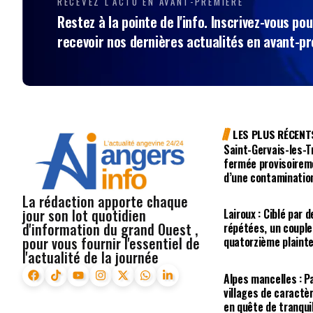
RECEVEZ L'ACTU EN AVANT-PREMIÈRE
Restez à la pointe de l'info. Inscrivez-vous pou
recevoir nos dernières actualités en avant-p
LES PLUS RÉCENT
Saint-Gervais-les-Tr
fermée provisoirem
d’une contaminatio
La rédaction apporte chaque
jour son lot quotidien
Lairoux : Ciblé pa
d'information du grand Ouest ,
répétées, un coupl
pour vous fournir l'essentiel de
quatorzième plaint
l'actualité de la journée
Alpes mancelles : P
villages de caractè
en quête de tranquil