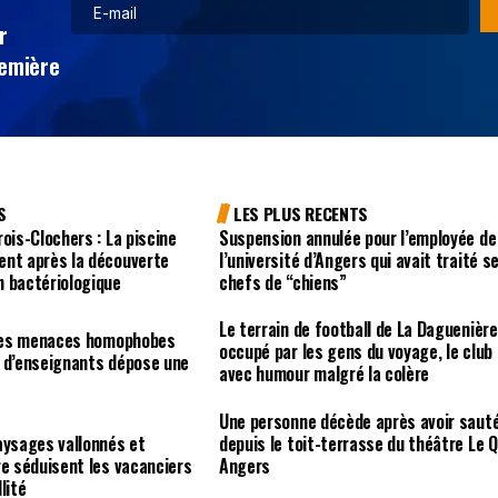
r
remière
S
LES PLUS RECENTS
ois-Clochers : La piscine
Suspension annulée pour l’employée de
ent après la découverte
l’université d’Angers qui avait traité s
n bactériologique
chefs de “chiens”
Le terrain de football de La Daguenière
r des menaces homophobes
occupé par les gens du voyage, le club
e d’enseignants dépose une
avec humour malgré la colère
e
Une personne décède après avoir saut
aysages vallonnés et
depuis le toit-terrasse du théâtre Le Q
re séduisent les vacanciers
Angers
lité