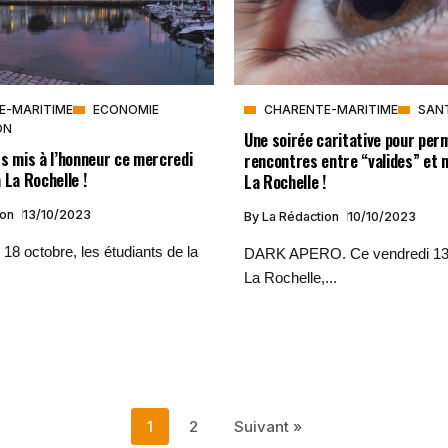
E-MARITIME
ECONOMIE
CHARENTE-MARITIME
SAN
ON
Une soirée caritative pour per
s mis à l’honneur ce mercredi
rencontres entre “valides” et 
 La Rochelle !
La Rochelle !
ion
13/10/2023
By
La Rédaction
10/10/2023
18 octobre, les étudiants de la
DARK APERO. Ce vendredi 13 
La Rochelle,...
1
2
Suivant »