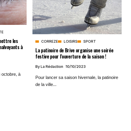
TE
mettre les
CORREZE
LOISIRS
SPORT
malvoyants à
La patinoire de Brive organise une soirée
festive pour l’ouverture de la saison !
By
La Rédaction
10/10/2023
octobre, à
Pour lancer sa saison hivernale, la patinoire
de la ville...