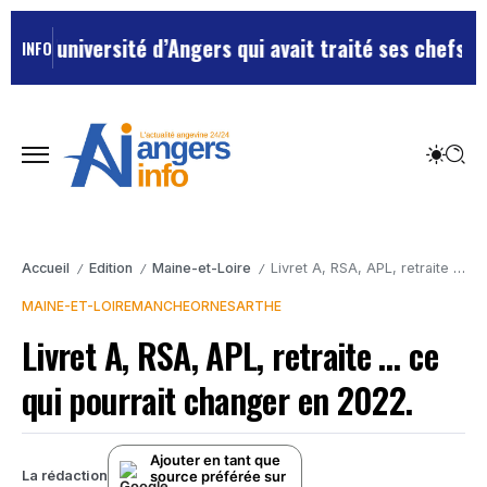
niversité d’Angers qui avait traité ses chefs de “chie
INFO
Accueil
Edition
Maine-et-Loire
Livret A, RSA, APL, retraite … ce qui pourrait changer en 2022.
/
/
/
MAINE-ET-LOIRE
MANCHE
ORNE
SARTHE
Livret A, RSA, APL, retraite … ce
qui pourrait changer en 2022.
Ajouter en tant que
source préférée sur
La rédaction