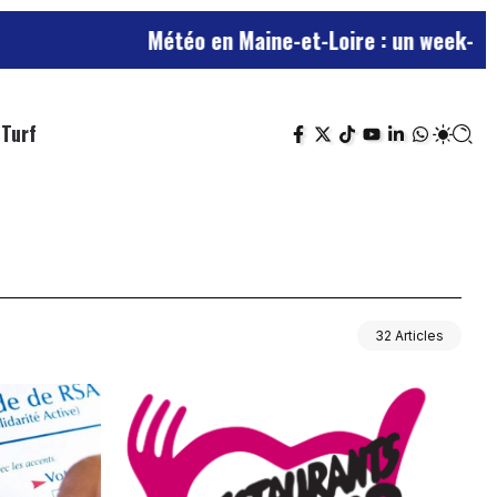
Météo en Maine-et-Loire : un week-end esti
Turf
32 Articles