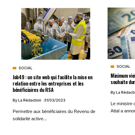
SOCIAL
SOCIAL
Minimum viei
Job49 : un site web qui facilite la mise en
souhaite dur
relation entre les entreprises et les
bénéficiaires du RSA
By
La Rédact
By
La Rédaction
31/03/2023
Le ministre
Attal a anno
Permettre aux bénéficiaires du Revenu de
solidarité active...