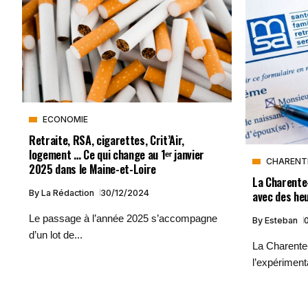
ECONOMIE
Retraite, RSA, cigarettes, Crit’Air,
logement … Ce qui change au 1ᵉʳ janvier
CHARENT
2025 dans le Maine-et-Loire
La Charente
avec des heu
By
La Rédaction
30/12/2024
Le passage à l’année 2025 s’accompagne
By
Esteban
d’un lot de...
La Charente
l’expérimenta