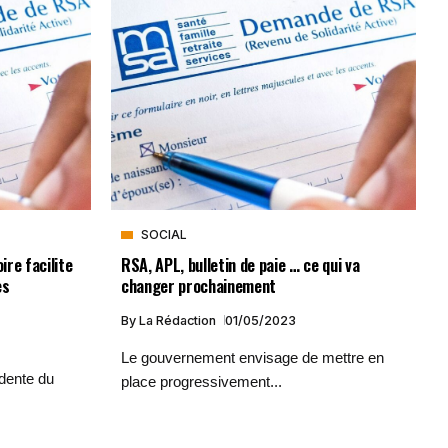
SOCIAL
re facilite
RSA, APL, bulletin de paie … ce qui va
es
changer prochainement
By
La Rédaction
01/05/2023
Le gouvernement envisage de mettre en
idente du
place progressivement...