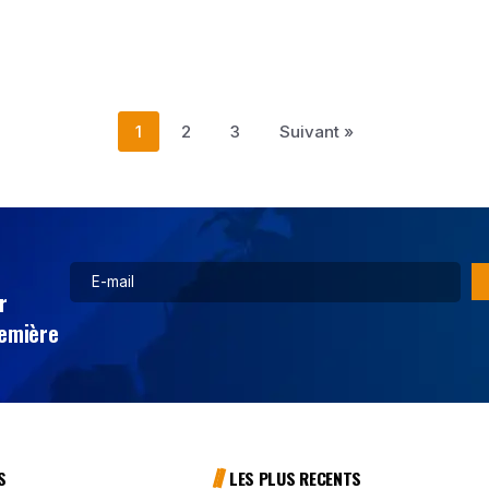
1
2
3
Suivant »
r
remière
S
LES PLUS RECENTS