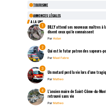
TOURISME
ANNONCES LÉGALES
A LA UNE
BILLY attend ses nouveaux maîtres à la
disent ceux qui le connaissent
Par
Aidan
Qui est le futur patron des sapeurs-p
Par
Mael Fabre
Un motard perd la vie lors d’une tragi
Par
Matheo
L’ancien maire de Saint-Côme-du-Mont,
retrouvé sans vie
Par
Matheo