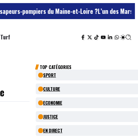
mpiers du Maine-et-Loire ?
L’un des Marseillais suspe
Turf
TOP CATÉGORIES
SPORT
te
CULTURE
ECONOMIE
JUSTICE
EN DIRECT