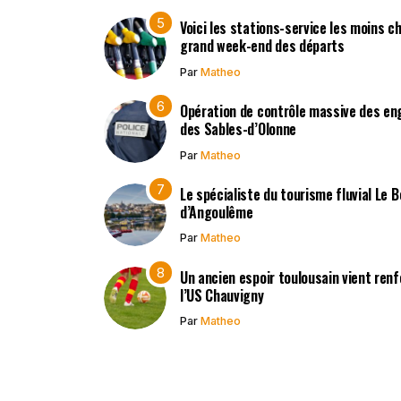
Voici les stations-service les moins c
grand week-end des départs
Par
Matheo
Opération de contrôle massive des en
des Sables-d’Olonne
Par
Matheo
Le spécialiste du tourisme fluvial Le 
d’Angoulême
Par
Matheo
Un ancien espoir toulousain vient renf
l’US Chauvigny
Par
Matheo