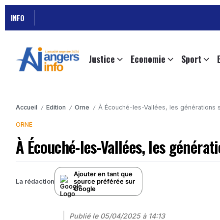
INFO
Justice
Economie
Sport
Accueil
Edition
Orne
À Écouché-les-Vallées, les générations s
/
/
/
ORNE
À Écouché-les-Vallées, les générati
Ajouter en tant que
source préférée sur
La rédaction
Google
Publié le
05/04/2025 à 14:13