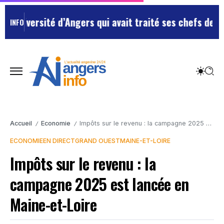
sité d’Angers qui avait traité ses chefs de “chiens”
Le
INFO
Accueil
Economie
Impôts sur le revenu : la campagne 2025 est lancée en Maine-et-Loire
/
/
ECONOMIE
EN DIRECT
GRAND OUEST
MAINE-ET-LOIRE
Impôts sur le revenu : la
campagne 2025 est lancée en
Maine-et-Loire