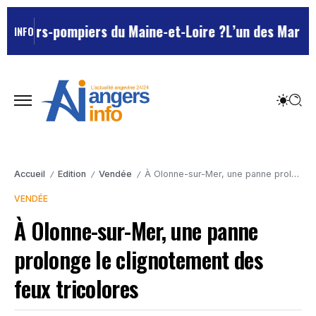
urs-pompiers du Maine-et-Loire ?
L’un des Marseillais
INFO
Accueil
Edition
Vendée
À Olonne-sur-Mer, une panne prolonge le clignotement des feux tricolores
/
/
/
VENDÉE
À Olonne-sur-Mer, une panne
prolonge le clignotement des
feux tricolores