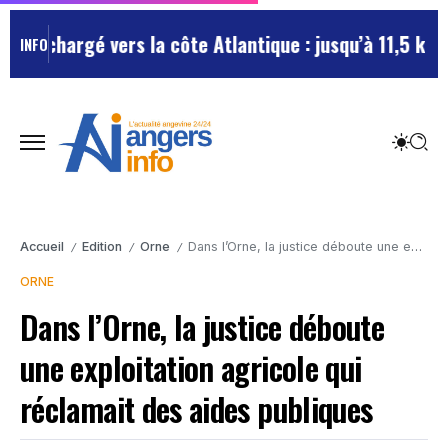
ic chargé vers la côte Atlantique : jusqu’à 11,5 km de
INFO
Accueil
Edition
Orne
Dans l’Orne, la justice déboute une exploitation agricole qui réclamait des aides publiques
/
/
/
ORNE
Dans l’Orne, la justice déboute
une exploitation agricole qui
réclamait des aides publiques