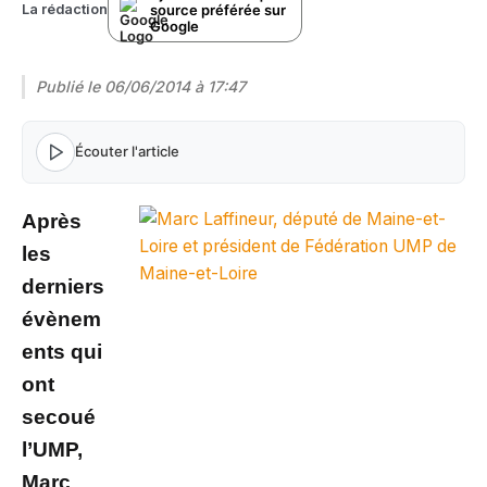
source préférée sur
La rédaction
Google
Publié le
06/06/2014 à 17:47
Écouter l'article
Après
les
derniers
évènem
ents qui
ont
secoué
l’UMP,
Marc