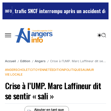
ort, trafic SNCF interrompu après un accident de pers
INFO
Accueil
Edition
Angers
Crise à l’UMP. Marc Laffineur dit se sentir « sali »
/
/
/
ANGERS
CHOLET
CITOYENNETÉ
EDITION
POLITIQUE
SAUMUR
VIE LOCALE
Crise à l’UMP. Marc Laffineur dit
se sentir « sali »
Ajouter en tant que