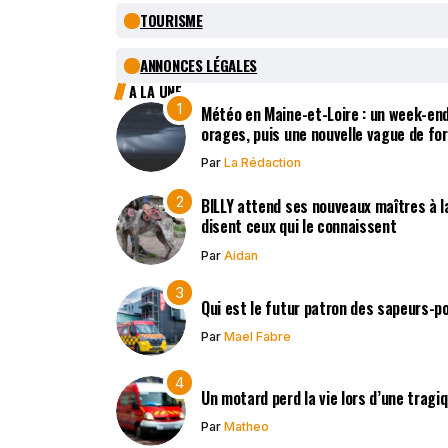
TOURISME
ANNONCES LÉGALES
A LA UNE
Météo en Maine-et-Loire : un week-end
orages, puis une nouvelle vague de fo
Par
La Rédaction
BILLY attend ses nouveaux maîtres à la
disent ceux qui le connaissent
Par
Aidan
Qui est le futur patron des sapeurs-p
Par
Mael Fabre
Un motard perd la vie lors d’une tragi
Par
Matheo