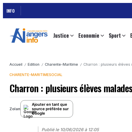
INFO
Justice
Economie
Sport
Accueil
Edition
Charente-Maritime
Charron : plusieurs élèves
/
/
/
CHARENTE-MARITIME
SOCIAL
Charron : plusieurs élèves malades
Ajouter en tant que
source préférée sur
Zolan
Google
Publié le
10/06/2026 à 12:05