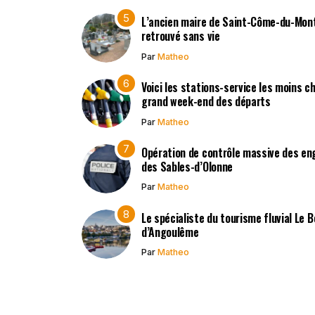
L’ancien maire de Saint-Côme-du-Mont,
retrouvé sans vie
Par
Matheo
Voici les stations-service les moins c
grand week-end des départs
Par
Matheo
Opération de contrôle massive des en
des Sables-d’Olonne
Par
Matheo
Le spécialiste du tourisme fluvial Le 
d’Angoulême
Par
Matheo