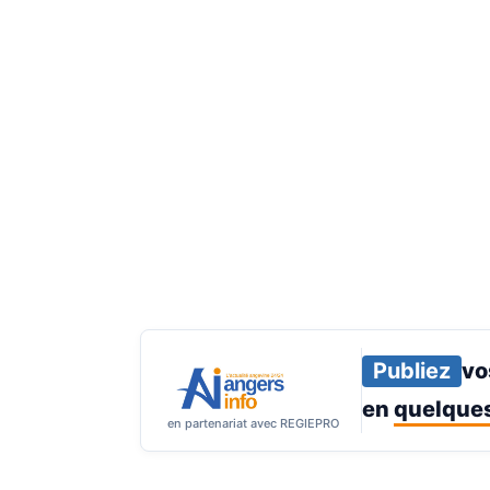
Publiez
vo
en
quelques
en partenariat avec REGIEPRO