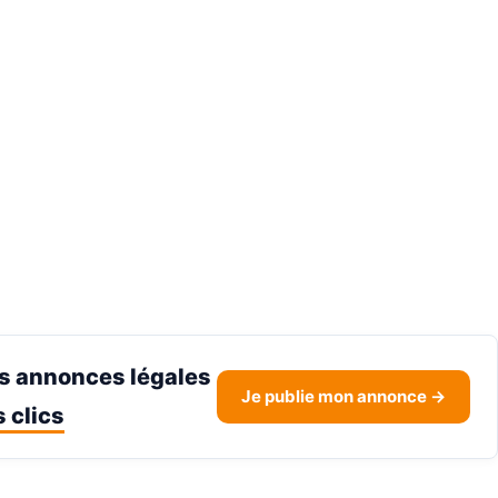
s annonces légales
Je publie mon annonce →
 clics