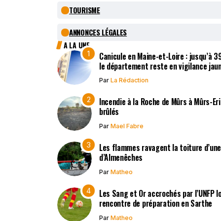
TOURISME
ANNONCES LÉGALES
A LA UNE
Canicule en Maine-et-Loire : jusqu’à 
le département reste en vigilance jau
Par
La Rédaction
Incendie à la Roche de Mûrs à Mûrs-Er
brûlés
Par
Mael Fabre
Les flammes ravagent la toiture d’un
d’Almenêches
Par
Matheo
Les Sang et Or accrochés par l’UNFP l
rencontre de préparation en Sarthe
Par
Matheo