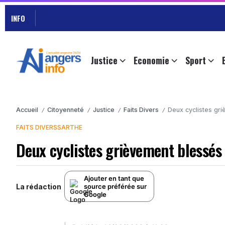
INFO
Justice
Economie
Sport
Accueil
Citoyenneté
Justice
Faits Divers
Deux cyclistes gri
/
/
/
/
FAITS DIVERS
SARTHE
Deux cyclistes grièvement blessés 
Ajouter en tant que
La rédaction
source préférée sur
Google