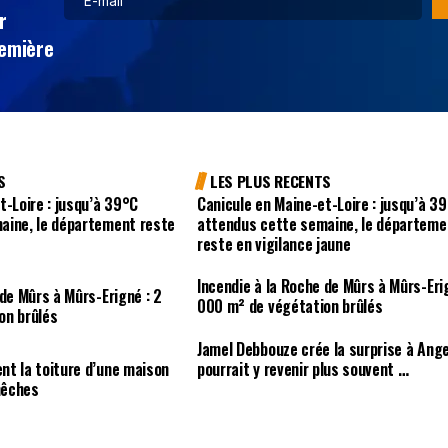
r
remière
S
LES PLUS RECENTS
t-Loire : jusqu’à 39°C
Canicule en Maine-et-Loire : jusqu’à 3
aine, le département reste
attendus cette semaine, le départeme
reste en vigilance jaune
Incendie à la Roche de Mûrs à Mûrs-Eri
 de Mûrs à Mûrs-Erigné : 2
000 m² de végétation brûlés
on brûlés
Jamel Debbouze crée la surprise à Ang
nt la toiture d’une maison
pourrait y revenir plus souvent …
nêches