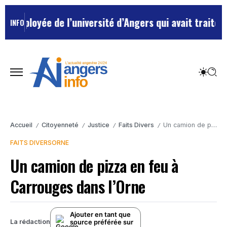
mployée de l’université d’Angers qui avait traité ses 
INFO
Accueil
Citoyenneté
Justice
Faits Divers
Un camion de pizza en feu à Carrouges dans l’Orne
/
/
/
/
FAITS DIVERS
ORNE
Un camion de pizza en feu à
Carrouges dans l’Orne
Ajouter en tant que
source préférée sur
La rédaction