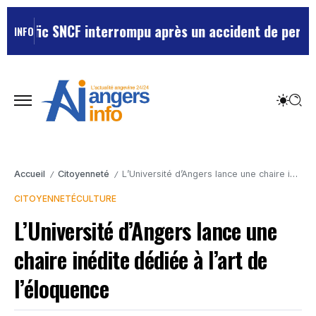
afic SNCF interrompu après un accident de personne
Vi
INFO
Accueil
Citoyenneté
L’Université d’Angers lance une chaire inédite dédiée à l’art de l’éloquence
/
/
CITOYENNETÉ
CULTURE
L’Université d’Angers lance une
chaire inédite dédiée à l’art de
l’éloquence