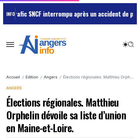
 trafic SNCF interrompu après un accident de personn
INFO
Accueil
Edition
Angers
Élections régionales. Matthieu Orphelin dévoile sa liste d’union en Maine-et-Loire.
/
/
/
ANGERS
Élections régionales. Matthieu
Orphelin dévoile sa liste d’union
en Maine-et-Loire.