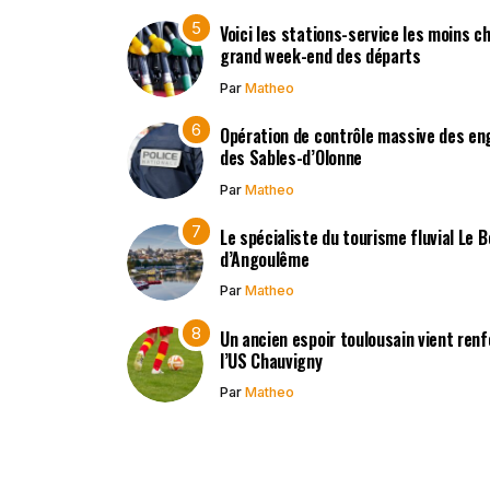
Voici les stations-service les moins c
grand week-end des départs
Par
Matheo
Opération de contrôle massive des en
des Sables-d’Olonne
Par
Matheo
Le spécialiste du tourisme fluvial Le 
d’Angoulême
Par
Matheo
Un ancien espoir toulousain vient renf
l’US Chauvigny
Par
Matheo