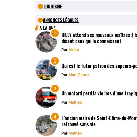
TOURISME
ANNONCES LÉGALES
A LA UNE
BILLY attend ses nouveaux maîtres à la
disent ceux qui le connaissent
Par
Aidan
Qui est le futur patron des sapeurs-p
Par
Mael Fabre
Un motard perd la vie lors d’une tragi
Par
Matheo
L’ancien maire de Saint-Côme-du-Mont,
retrouvé sans vie
Par
Matheo