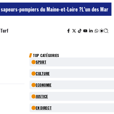
ompiers du Maine-et-Loire ?
L’un des Marseillais susp
Turf
TOP CATÉGORIES
SPORT
CULTURE
ECONOMIE
JUSTICE
EN DIRECT