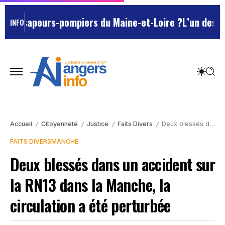
es sapeurs-pompiers du Maine-et-Loire ?
L’un des Marse
INFO
Accueil
Citoyenneté
Justice
Faits Divers
Deux blessés dans un accident sur la RN13 dans la Manche, la circulation a été perturbée
/
/
/
/
FAITS DIVERS
MANCHE
Deux blessés dans un accident sur
la RN13 dans la Manche, la
circulation a été perturbée