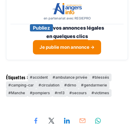
en partenariat avec REGIEPRO
Publiez
vos annonces légales
en
quelques clics
Je publie mon annonce →
Étiquettes :
accident
ambulance privée
blessés
camping-car
circulation
dirno
gendarmerie
Manche
pompiers
rn13
secours
victimes