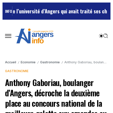
’université d’Angers qui avait traité ses chefs de “ch
INFO
Accueil
Economie
Gastronomie
Anthony Gaboriau, boulanger d’Angers, décroche la deuxième place au concours national de la meilleure galette aux amandes ou frangipane.
/
/
/
GASTRONOMIE
Anthony Gaboriau, boulanger
d’Angers, décroche la deuxième
place au concours national de la