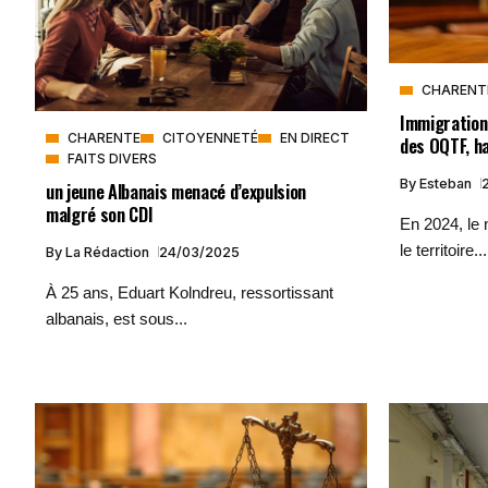
CHARENT
Immigration
CHARENTE
CITOYENNETÉ
EN DIRECT
des OQTF, h
FAITS DIVERS
By
Esteban
un jeune Albanais menacé d’expulsion
malgré son CDI
En 2024, le 
le territoire...
By
La Rédaction
24/03/2025
À 25 ans, Eduart Kolndreu, ressortissant
albanais, est sous...