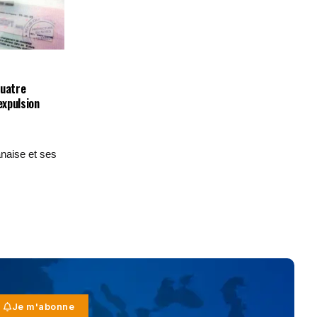
quatre
xpulsion
anaise et ses
Je m'abonne