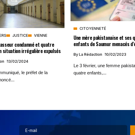
CITOYENNETÉ
VERS
JUSTICE
VIENNE
Une mère pakistanaise et ses 
enfants de Saumur menacés d’e
 passeur condamné et quatre
 situation irrégulière expulsés
By
La Rédaction
10/02/2023
ion
13/02/2024
Le 3 février, une femme pakist
muniqué, le préfet de la
quatre enfants,...
noncé...