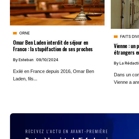
ORNE
FAITS DI
Omar Ben Laden interdit de séjour en
Vienne : un
France : la stupéfaction de ses proches
étrangers en
By
Esteban
09/10/2024
By
La Rédact
Exilé en France depuis 2016, Omar Ben
Dans un com
Laden, fils...
Vienne a an
RECEVEZ L'ACTU EN AVANT-PREMIÈRE