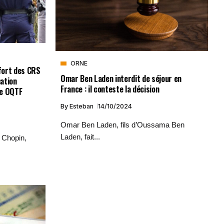
ORNE
nfort des CRS
Omar Ben Laden interdit de séjour en
uation
France : il conteste la décision
ne OQTF
By
Esteban
14/10/2024
Omar Ben Laden, fils d’Oussama Ben
Laden, fait...
e Chopin,