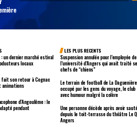
r
remière
S
LES PLUS RECENTS
 : un dernier marché estival
Suspension annulée pour l’employée de
roducteurs locaux
l’université d’Angers qui avait traité s
chefs de “chiens”
 fait son retour à Cognac
Le terrain de football de La Daguenière
t animations
occupé par les gens du voyage, le club
avec humour malgré la colère
ancophone d’Angoulême : le
 adapté pendant
Une personne décède après avoir saut
depuis le toit-terrasse du théâtre Le Q
Angers