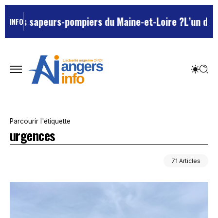
urs-pompiers du Maine-et-Loire ?
L’un des Marseillais
INFO
Parcourir l'étiquette
urgences
71 Articles