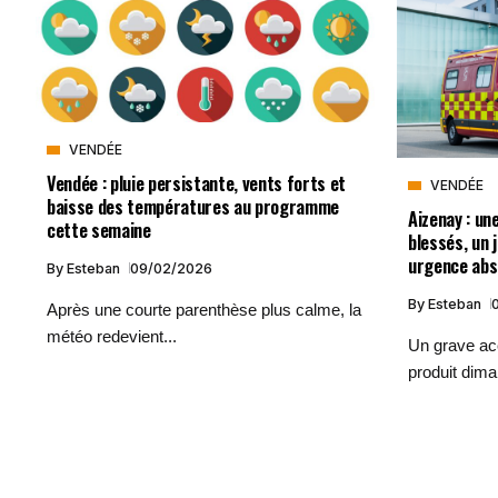
VENDÉE
Vendée : pluie persistante, vents forts et
VENDÉE
baisse des températures au programme
Aizenay : un
cette semaine
blessés, un
urgence abs
By
Esteban
09/02/2026
By
Esteban
Après une courte parenthèse plus calme, la
météo redevient...
Un grave acc
produit dima