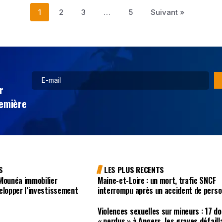
1
2
3
…
5
Suivant »
r
remière
S
LES PLUS RECENTS
 Mounéa immobilier
Maine-et-Loire : un mort, trafic SNCF
elopper l’investissement
interrompu après un accident de pers
Violences sexuelles sur mineurs : 17 d
« perdus » à Angers, les graves défail