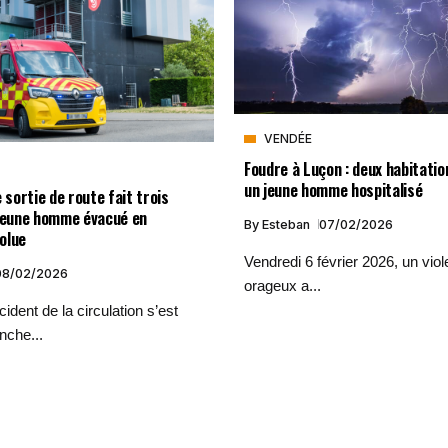
VENDÉE
Foudre à Luçon : deux habitati
un jeune homme hospitalisé
e sortie de route fait trois
 jeune homme évacué en
By
Esteban
07/02/2026
olue
Vendredi 6 février 2026, un vio
08/02/2026
orageux a...
ident de la circulation s’est
nche...