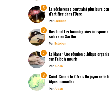
La sécheresse contraint plusieurs co
d’artifice dans l’Orne
Par
Esteban
Des lunettes homologuées indispensabl
solaire en Sarthe
Par
Esteban
Le Mans : Une réunion publique organisé
sur l’aide à mourir
Par
Aidan
Saint-Céneri-le-Gérei : Un joyau artis
Alpes mancelles
Par
Aidan