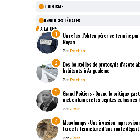
TOURISME
ANNONCES LÉGALES
A LA UNE
Un refus d’obtempérer se termine par
Royan
Par
Esteban
Des bouteilles de protoxyde d’azote 
habitants à Angoulême
Par
Esteban
Grand Poitiers : Quand le critique gas
met en lumière les pépites culinaires 
Par
Aidan
Mouchamps : Une invasion impression
force la fermeture d’une route dépar
Par
Aidan