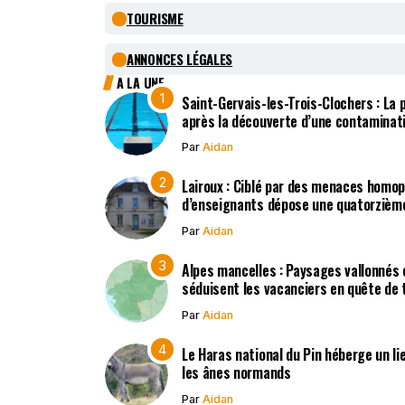
TOURISME
ANNONCES LÉGALES
A LA UNE
Saint-Gervais-les-Trois-Clochers : La
après la découverte d’une contaminat
Par
Aidan
Lairoux : Ciblé par des menaces homo
d’enseignants dépose une quatorzième
Par
Aidan
Alpes mancelles : Paysages vallonnés 
séduisent les vacanciers en quête de t
Par
Aidan
Le Haras national du Pin héberge un li
les ânes normands
Par
Aidan