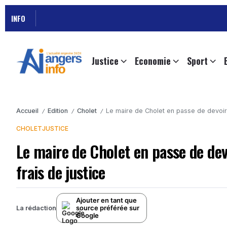
INFO
Justice
Economie
Sport
Accueil
Edition
Cholet
Le maire de Cholet en passe de devoir 
/
/
/
CHOLET
JUSTICE
Le maire de Cholet en passe de dev
frais de justice
Ajouter en tant que
source préférée sur
La rédaction
Google