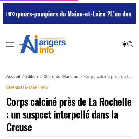
 sapeurs-pompiers du Maine-et-Loire ?
L’un des Marsei
INFO
Accueil
Edition
Charente-Maritime
Corps calciné près de La Rochelle : un suspect interpellé dans la Creuse
/
/
/
CHARENTE-MARITIME
Corps calciné près de La Rochelle
: un suspect interpellé dans la
Creuse