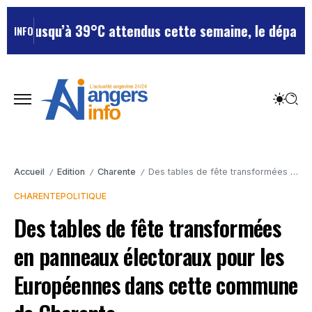
usqu’à 39°C attendus cette semaine, le département re
INFO
Accueil
Edition
Charente
Des tables de fête transformées en panneaux électoraux pour les Européennes dans cette commune de Charente
/
/
/
CHARENTE
POLITIQUE
Des tables de fête transformées
en panneaux électoraux pour les
Européennes dans cette commune