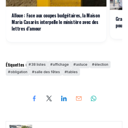
Alloue : Face aux coupes budgétaires, la Maison
Grand 
Maria Casarès interpelle le ministère avec des
pour a
lettres d’amour
Étiquettes :
38 listes
affichage
astuce
élection
obligation
salle des fêtes
tables