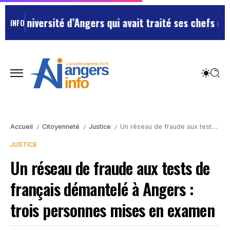
versité d’Angers qui avait traité ses chefs de “chiens
INFO
Accueil
Citoyenneté
Justice
Un réseau de fraude aux tests de français démantelé à Angers : trois personnes mises en examen
/
/
/
JUSTICE
Un réseau de fraude aux tests de
français démantelé à Angers :
trois personnes mises en examen