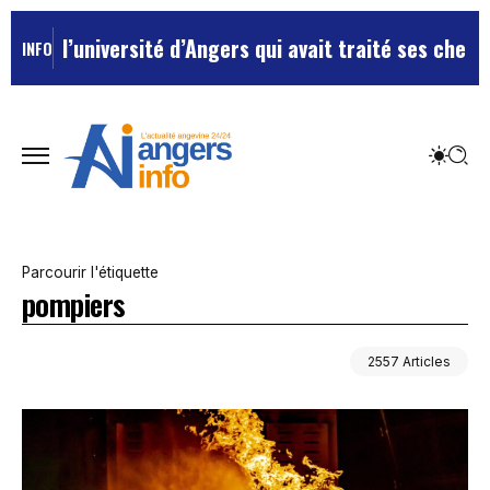
té d’Angers qui avait traité ses chefs de “chiens”
Le t
INFO
Parcourir l'étiquette
pompiers
2557 Articles