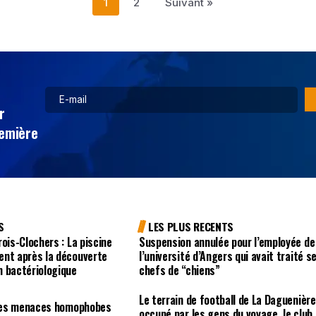
1
2
Suivant »
r
remière
S
LES PLUS RECENTS
ois-Clochers : La piscine
Suspension annulée pour l’employée de
ent après la découverte
l’université d’Angers qui avait traité s
n bactériologique
chefs de “chiens”
Le terrain de football de La Daguenière
r des menaces homophobes
occupé par les gens du voyage, le club