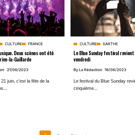
CULTURE
FRANCE
CULTURE
SARTHE
usique. Deux scènes ont été
Le Blue Sunday festival revien
ive-la-Gaillarde
vendredi
ion
21/06/2023
By
La Rédaction
16/06/2023
1 juin, c’est la fête de la
Le festival du Blue Sunday revi
s...
cinquième...