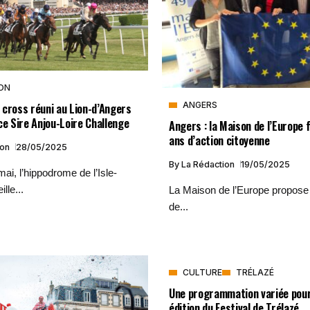
ON
 cross réuni au Lion-d’Angers
ANGERS
ce Sire Anjou-Loire Challenge
Angers : la Maison de l’Europe 
ans d’action citoyenne
ion
28/05/2025
By
La Rédaction
19/05/2025
mai, l’hippodrome de l’Isle-
lle...
La Maison de l’Europe propose
de...
CULTURE
TRÉLAZÉ
Une programmation variée pou
édition du Festival de Trélazé