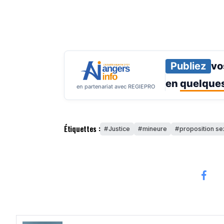
Publiez
vo
en
quelques
en partenariat avec REGIEPRO
Étiquettes :
Justice
mineure
proposition se