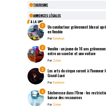
TOURISME
ANNONCES LÉGALES
A LA UNE
Un conducteur grièvement blessé après
en Vendée
Par
Esteban
Vendée : un jeune de 16 ans grièvement
entre un scooter et une voiture
Par
Zolan
Les arts du cirque seront à l’honneur 
Grand-Lucé
Par
Esteban
Sécheresse dans l’Orne : les restricti
baisse des ressources
Par
Zolan